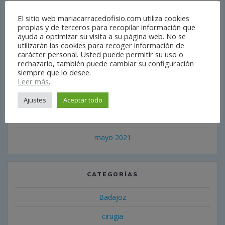
febrero 2022
El sitio web mariacarracedofisio.com utiliza cookies
enero 2022
propias y de terceros para recopilar información que
ayuda a optimizar su visita a su página web. No se
diciembre 2021
utilizarán las cookies para recoger información de
carácter personal. Usted puede permitir su uso o
noviembre 2021
rechazarlo, también puede cambiar su configuración
siempre que lo desee.
octubre 2021
Leer más
.
septiembre 2021
Ajustes
Aceptar todo
julio 2021
mayo 2021
CATEGORÍAS
Badajoz
cirugia