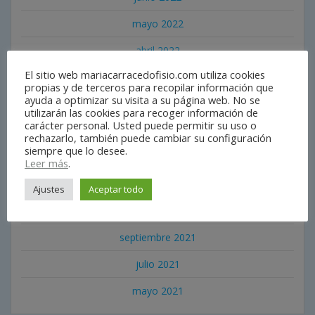
mayo 2022
abril 2022
El sitio web mariacarracedofisio.com utiliza cookies
marzo 2022
propias y de terceros para recopilar información que
ayuda a optimizar su visita a su página web. No se
febrero 2022
utilizarán las cookies para recoger información de
carácter personal. Usted puede permitir su uso o
enero 2022
rechazarlo, también puede cambiar su configuración
siempre que lo desee.
diciembre 2021
Leer más
.
noviembre 2021
Ajustes
Aceptar todo
octubre 2021
septiembre 2021
julio 2021
mayo 2021