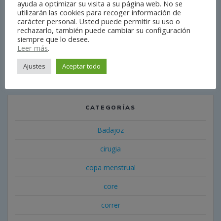
ayuda a optimizar su visita a su página web. No se
utilizarán las cookies para recoger información de
octubre 2021
carácter personal. Usted puede permitir su uso o
rechazarlo, también puede cambiar su configuración
septiembre 2021
siempre que lo desee.
Leer más
.
julio 2021
Ajustes
Aceptar todo
mayo 2021
CATEGORÍAS
Badajoz
cirugia
copa menstrual
core
correr