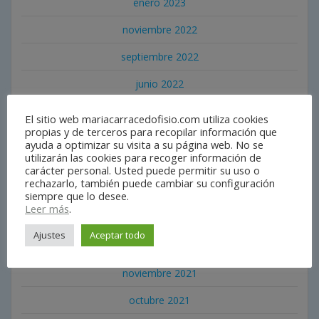
enero 2023
noviembre 2022
septiembre 2022
junio 2022
mayo 2022
El sitio web mariacarracedofisio.com utiliza cookies
propias y de terceros para recopilar información que
abril 2022
ayuda a optimizar su visita a su página web. No se
utilizarán las cookies para recoger información de
marzo 2022
carácter personal. Usted puede permitir su uso o
rechazarlo, también puede cambiar su configuración
febrero 2022
siempre que lo desee.
Leer más
.
enero 2022
Ajustes
Aceptar todo
diciembre 2021
noviembre 2021
octubre 2021